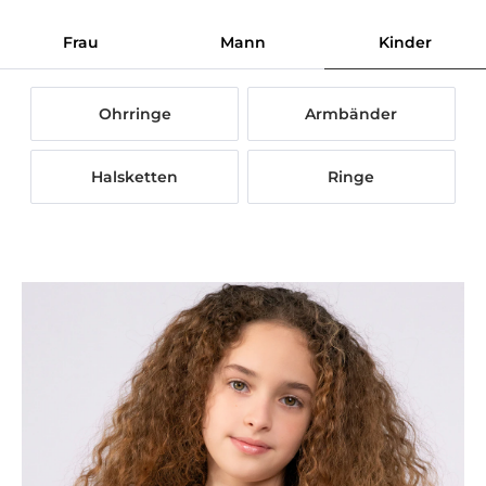
Frau
Mann
Kinder
Ohrringe
Armbänder
Halsketten
Ringe