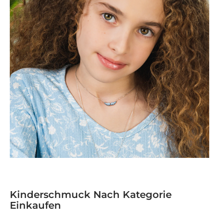
Kinderschmuck Nach Kategorie
Einkaufen