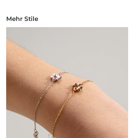
Mehr Stile