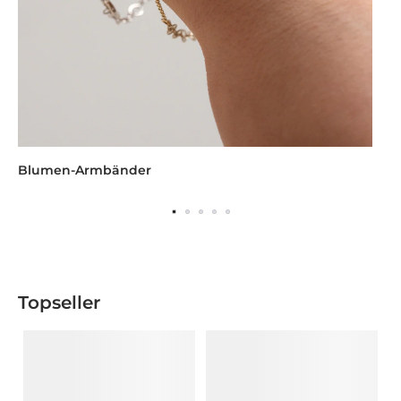
Blumen-Armbänder
Bl
Topseller