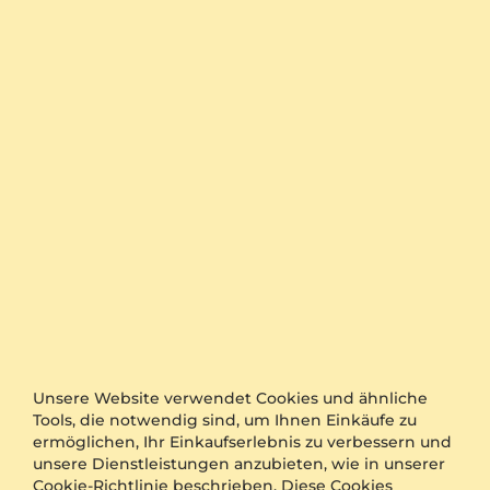
Menschen erinnern. Bei der Auswahl zählen nicht
nur Form und Farbe, sondern auch ein Design, das
zum Alter und zum Alltag des Kindes passt.
Schmuck für Kinder darf verspielt sein und dennoch
zeitlos wirken. Ob Schmuck für Mädchen mit
floralen Details oder Schmuck für Jungen mit klaren
Formen, jedes Stück kann eine eigene Bedeutung
tragen. Gold, Silber, Edelsteine und dezente
Diamanten eröffnen dabei unterschiedliche
Möglichkeiten für ein langlebiges Erinnerungsstück.
Verspielte Motive und Geburtssteine
geben Kinder-Schmuck Charakter
Kinderschmuck erhält durch kindgerechte Motive,
Farben und persönliche Symbole eine
Weiterlesen
unverwechselbare Ausstrahlung. Herzen, Sterne,
Tiere, Blumen oder Schutzsymbole verleihen
Anhängern und Ketten eine liebevolle Note, ohne
Unsere Website verwendet Cookies und ähnliche
dass das Design überladen wirkt. Kinderohrringe
Tools, die notwendig sind, um Ihnen Einkäufe zu
mit kleinen Motiven sind eine zurückhaltende Wahl
ermöglichen, Ihr Einkaufserlebnis zu verbessern und
für den Alltag, während ein Anhänger mit einem
60-Tage
Handgefertigter
unsere Dienstleistungen anzubieten, wie in unserer
Geburtsstein einen individuellen Bezug zum
Rückgaberecht
Schmuck
Cookie-Richtlinie beschrieben. Diese Cookies