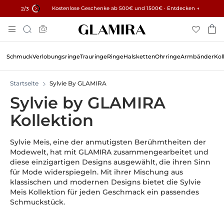
✓ 60 Tage Rückgaberecht ✓ Kostenlose Größenanpassung
Kostenlose Geschenke ab 500€ und 1500€ · Entdecken →
15% auf alle Bestellungen →
2
/3
Zum
Suche
Inhalt
Springen
Schmuck
Verlobungsringe
Trauringe
Ringe
Halsketten
Ohrringe
Armbänder
Kol
Startseite
Sylvie By GLAMIRA
Sylvie by GLAMIRA
Kollektion
Sylvie Meis, eine der anmutigsten Berühmtheiten der
Modewelt, hat mit GLAMIRA zusammengearbeitet und
diese einzigartigen Designs ausgewählt, die ihren Sinn
für Mode widerspiegeln. Mit ihrer Mischung aus
klassischen und modernen Designs bietet die Sylvie
Meis Kollektion für jeden Geschmack ein passendes
Schmuckstück.