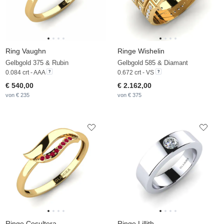
Ring Vaughn
Ringe Wishelin
Gelbgold 375 & Rubin
Gelbgold 585 & Diamant
0.084 crt - AAA
0.672 crt - VS
€ 540,00
€ 2.162,00
von € 235
von € 375
Ringe Cosultera
Ringe Lillith