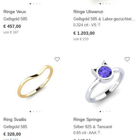
Ringe Veux
Ringe Ubwenzi
Gelbgold 585
Gelbgold 585 & Labor-gezüchteter Diamant
0.324 crt - VS
€ 457,00
von € 167
€ 1.203,00
von € 270
Ring Svallis
Ringe Springe
Gelbgold 585
Silber 925 & Tansanit
0.65 crt - AAA
€ 328,00