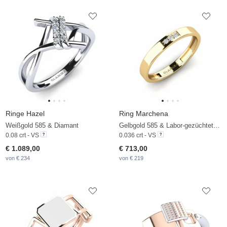
Ringe Hazel
Ring Marchena
Weißgold 585 & Diamant
Gelbgold 585 & Labor-gezüchteter Diamant
0.08 crt - VS
0.036 crt - VS
€ 1.089,00
€ 713,00
von € 234
von € 219