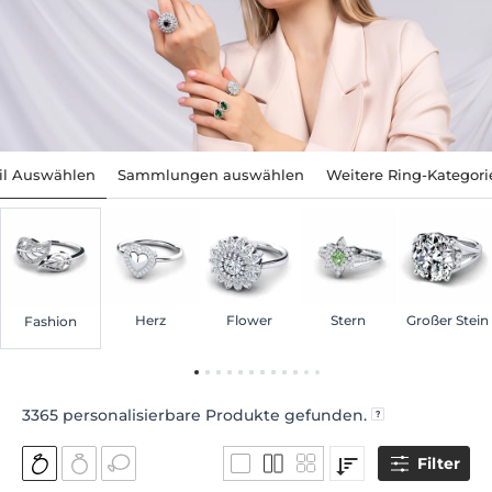
til Auswählen
Sammlungen auswählen
Weitere Ring-Kategori
Herz
Flower
Stern
Großer Stein
Fashion
3365
personalisierbare Produkte gefunden.
Filter