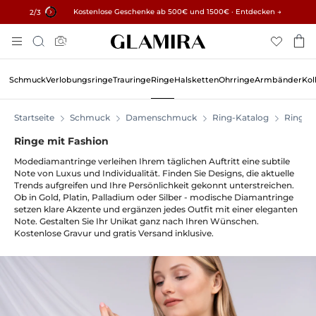
✓ 60 Tage Rückgaberecht ✓ Kostenlose Größenanpassung
Kostenlose Geschenke ab 500€ und 1500€ · Entdecken →
15% auf alle Bestellungen →
3
/3
Zum
Suche
Inhalt
Springen
Schmuck
Verlobungsringe
Trauringe
Ringe
Halsketten
Ohrringe
Armbänder
Kol
Startseite
Schmuck
Damenschmuck
Ring-Katalog
Ringe
Ringe mit Fashion
Modediamantringe verleihen Ihrem täglichen Auftritt eine subtile
Note von Luxus und Individualität. Finden Sie Designs, die aktuelle
Trends aufgreifen und Ihre Persönlichkeit gekonnt unterstreichen.
Ob in Gold, Platin, Palladium oder Silber - modische Diamantringe
setzen klare Akzente und ergänzen jedes Outfit mit einer eleganten
Note. Gestalten Sie Ihr Unikat ganz nach Ihren Wünschen.
Kostenlose Gravur und gratis Versand inklusive.