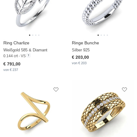
Ring Charlize
Ringe Bunche
Weißgold 585 & Diamant
Silber 925
0.144 crt - VS
€ 203,00
von € 203
€ 791,00
von € 237