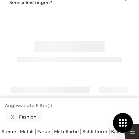
Serviceleistungen?
Angewandte Filter(1)
X
Fashion
Modediamantringe sind mehr als nur
Schmuck
Steine
Metall
Farbe
Mittelfarbe
Schliffform
Karat
Preis