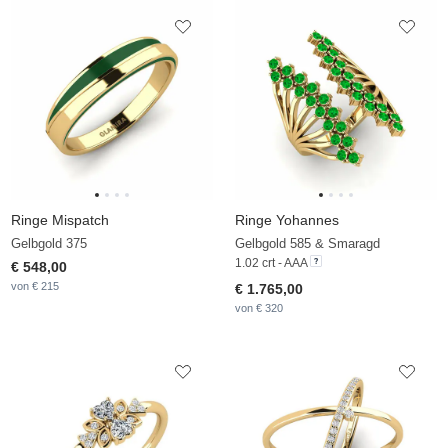
Ringe Mispatch
Ringe Yohannes
Gelbgold 375
Gelbgold 585 & Smaragd
1.02 crt - AAA
€ 548,00
von € 215
€ 1.765,00
von € 320