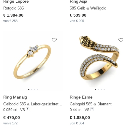
Ringe Lepore
Ring Asja
Rotgold 585
585 Gelb & Weißgold
€ 1.384,00
€ 539,00
von € 253
von € 205
Ring Manalg
Ringe Esme
Gelbgold 585 & Labor-gezüchteter Diamant
Gelbgold 585 & Diamant
0.059 crt - VS
0.44 crt - VS
€ 470,00
€ 1.889,00
von € 172
von € 304