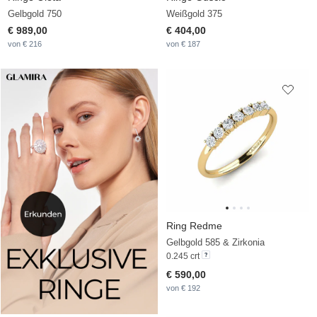
Gelbgold 750
Weißgold 375
€ 989,00
€ 404,00
von € 216
von € 187
Ring Redme
Gelbgold 585 & Zirkonia
0.245 crt
€ 590,00
von € 192