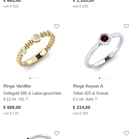
€ 665,00
€ 1.355,00
von € 210
von € 233
Ringe Vanillite
Ringe Keyser A
Gelbgold 585 & Labor-gezüchteter Diamant
Silber 925 & Granat
0.12 crt - VS
0.1 crt - AAA
€ 669,00
€ 214,00
von € 179
von € 203