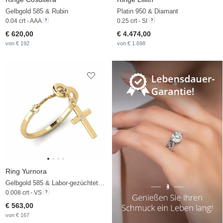
Gelbgold 585 & Rubin
Platin 950 & Diamant
0.04 crt - AAA
0.25 crt - SI
€ 620,00
€ 4.474,00
von € 192
von € 1.698
Ring Yurnora
Gelbgold 585 & Labor-gezüchteter Diamant
0.008 crt - VS
€ 563,00
von € 167