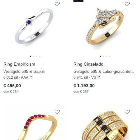
Ring Empiricism
Ring Cinzelado
Weißgold 585 & Saphir
Gelbgold 585 & Labor-gezüchteter Diamant
0.012 crt - AAA
0.941 crt - VS
€ 496,00
€ 1.193,00
von € 164
von € 257