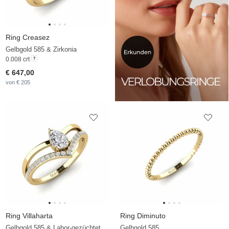
Ring Creasez
Gelbgold 585 & Zirkonia
0.008 crt
€ 647,00
von € 205
Ring Villaharta
Ring Diminuto
Gelbgold 585 & Labor-gezüchteter Diamant
Gelbgold 585