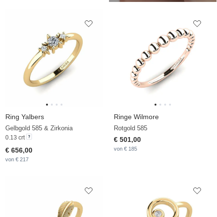
Ring Yalbers
Ringe Wilmore
Gelbgold 585 & Zirkonia
Rotgold 585
0.13 crt
€ 501,00
von € 185
€ 656,00
von € 217