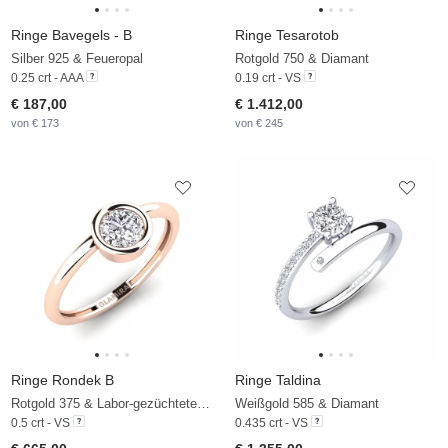
Ringe Bavegels - B
Ringe Tesarotob
Silber 925 & Feueropal
Rotgold 750 & Diamant
0.25 crt - AAA
0.19 crt - VS
€ 187,00
€ 1.412,00
von € 173
von € 245
Ringe Rondek B
Ringe Taldina
Rotgold 375 & Labor-gezüchteter Diamant
Weißgold 585 & Diamant
0.5 crt - VS
0.435 crt - VS