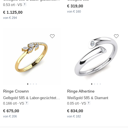
0.53 crt - VS
€ 319,00
von € 160
€ 1.125,00
von € 294
Ringe Crownn
Ringe Alhertine
Gelbgold 585 & Labor-gezüchteter Diamant
Weißgold 585 & Diamant
0.166 crt - VS
0.05 crt - VS
€ 675,00
€ 834,00
von € 206
von € 182