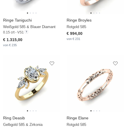
Ringe Taniguchi
Ringe Broyles
Weißgold 585 & Blauer Diamant
Rotgold 585
0.15 crt - VS1
€ 994,00
von € 231
€ 1.315,00
von € 235
Ring Deasib
Ringe Elane
Gelbgold 585 & Zirkonia
Rotgold 585