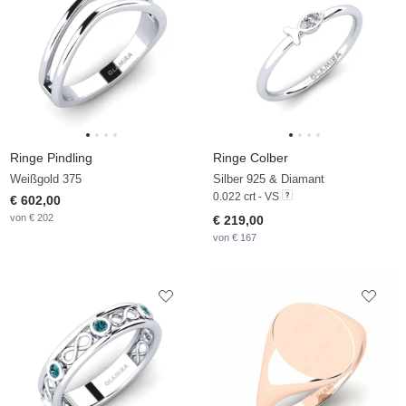
Ringe Pindling
Ringe Colber
Weißgold 375
Silber 925 & Diamant
0.022 crt - VS
€ 602,00
von € 202
€ 219,00
von € 167