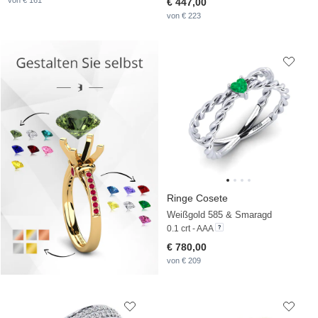
von € 161
€ 447,00
von € 223
Ringe Cosete
Weißgold 585 & Smaragd
0.1 crt - AAA
€ 780,00
von € 209