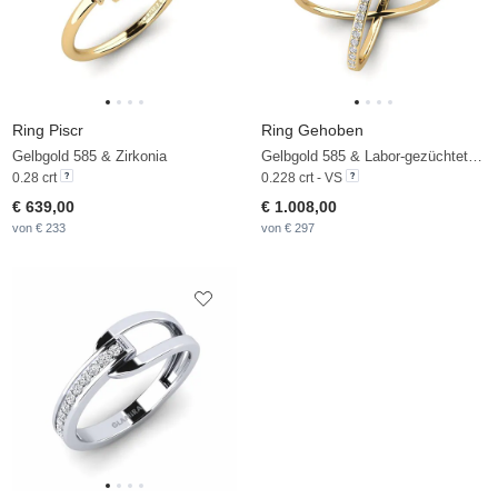
Ring Piscr
Ring Gehoben
Gelbgold 585 & Zirkonia
Gelbgold 585 & Labor-gezüchteter Diamant
0.28 crt
0.228 crt - VS
€ 639,00
€ 1.008,00
von € 233
von € 297