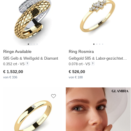
Ringe Available
Ring Rosmira
585 Gelb & Weißgold & Diamant
Gelbgold 585 & Labor-gezüchteter Diamant
0.352 crt - VS
0.078 crt - VS
€ 1.532,00
€ 526,00
von € 336
von € 188