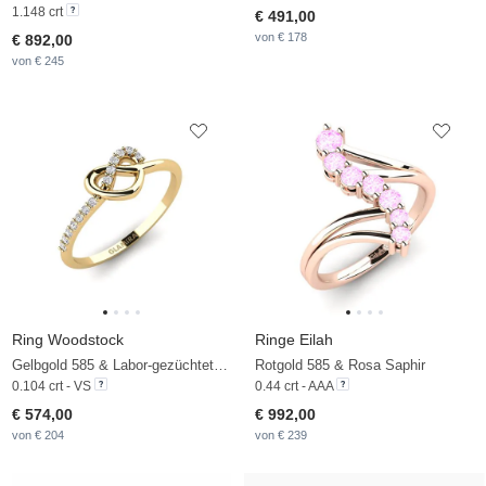
1.148 crt
€ 491,00
von € 178
€ 892,00
von € 245
Ring Woodstock
Ringe Eilah
Gelbgold 585 & Labor-gezüchteter Diamant
Rotgold 585 & Rosa Saphir
0.104 crt - VS
0.44 crt - AAA
€ 574,00
€ 992,00
von € 204
von € 239