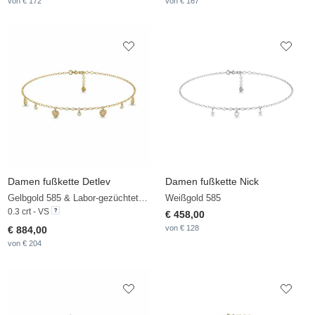
von € 172
von € 167
Damen fußkette Detlev
Damen fußkette Nick
Gelbgold 585 & Labor-gezüchteter Diamant
Weißgold 585
0.3 crt - VS
€ 458,00
von € 128
€ 884,00
von € 204