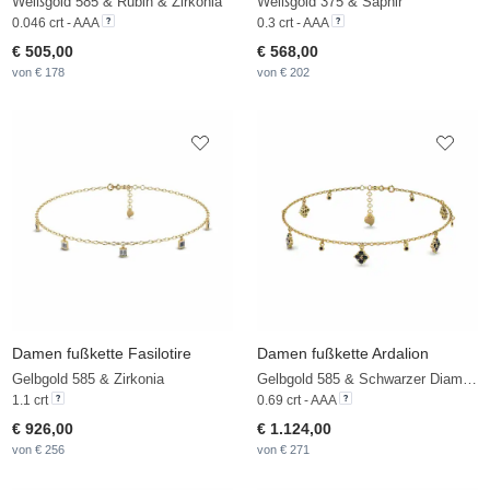
Weißgold 585 & Rubin & Zirkonia
Weißgold 375 & Saphir
0.046 crt - AAA
0.3 crt - AAA
€ 505,00
€ 568,00
von € 178
von € 202
Damen fußkette Fasilotire
Damen fußkette Ardalion
Gelbgold 585 & Zirkonia
Gelbgold 585 & Schwarzer Diamant
1.1 crt
0.69 crt - AAA
€ 926,00
€ 1.124,00
von € 256
von € 271