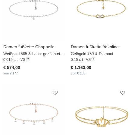
Damen fußkette Chappelle
Damen fußkette Yakaline
Weißgold 585 & Labor-gezüchteter Diamant
Gelbgold 750 & Diamant
0.015 crt - VS
0.15 crt - VS
€ 574,00
€ 1.163,00
von € 177
von € 183