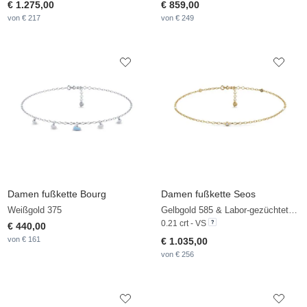
€ 1.275,00
€ 859,00
von € 217
von € 249
Damen fußkette Bourg
Damen fußkette Seos
Weißgold 375
Gelbgold 585 & Labor-gezüchteter Diamant & Weiße Perle
0.21 crt - VS
€ 440,00
von € 161
€ 1.035,00
von € 256