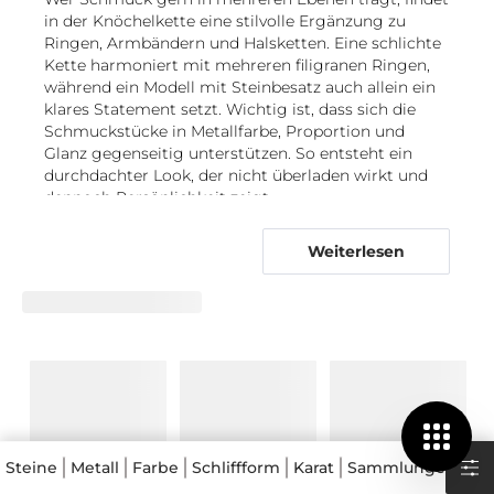
in der Knöchelkette eine stilvolle Ergänzung zu
Ringen, Armbändern und Halsketten. Eine schlichte
Kette harmoniert mit mehreren filigranen Ringen,
während ein Modell mit Steinbesatz auch allein ein
klares Statement setzt. Wichtig ist, dass sich die
Schmuckstücke in Metallfarbe, Proportion und
Glanz gegenseitig unterstützen. So entsteht ein
durchdachter Look, der nicht überladen wirkt und
dennoch Persönlichkeit zeigt.
Von der feinen Gliederkette bis zum
Weiterlesen
funkelnden Steinbesatz
Die Vielfalt der Fußkette zeigt sich in
unterschiedlichen Kettenarten, Anhängern und
Edelsteinakzenten. Eine feine Gliederkette ist eine
zeitlose Wahl für den Alltag und lässt sich
unkompliziert mit anderen Schmuckstücken
kombinieren. Etwas verspielter wirken Fußkettchen
mit kleinen Symbolen, geometrischen Elementen
oder einem einzelnen Anhänger. Eine Fußkette mit
Steine
Metall
Farbe
Schliffform
Karat
Sammlungen
Pre
Anhänger gibt dem Schmuck eine persönliche