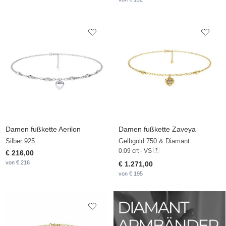
Damen fußkette Aerilon
Damen fußkette Zaveya
Silber 925
Gelbgold 750 & Diamant
0.09 crt - VS
€ 216,00
von € 216
€ 1.271,00
von € 195