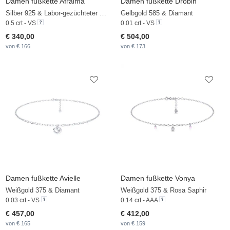
Damen fußkette Afraima
Damen fußkette Drobin
Silber 925 & Labor-gezüchteter Diamant
Gelbgold 585 & Diamant
0.5 crt - VS
0.01 crt - VS
€ 340,00
€ 504,00
von € 166
von € 173
Damen fußkette Avielle
Damen fußkette Vonya
Weißgold 375 & Diamant
Weißgold 375 & Rosa Saphir
0.03 crt - VS
0.14 crt - AAA
€ 457,00
€ 412,00
von € 165
von € 159