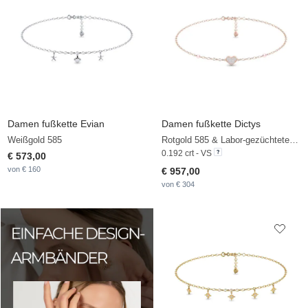
Damen fußkette Evian
Damen fußkette Dictys
Weißgold 585
Rotgold 585 & Labor-gezüchteter Diamant & Rosa Perle
0.192 crt - VS
€ 573,00
von € 160
€ 957,00
von € 304