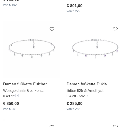
von € 192
€ 801,00
von € 222
Damen fußkette Fulcher
Damen fußkette Dukla
Weißgold 585 & Zirkonia
Silber 925 & Amethyst
0.49 crt
0.4 crt - AAA
€ 850,00
€ 285,00
von € 251
von € 256