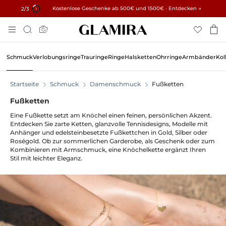
✓ 60 Tage Rückgaberecht ✓ Kostenlose Größenanpassung
Kostenlose Geschenke ab 500€ und 1500€ · Entdecken →
15% auf alle Bestellungen →
3
/3
Zum
Suche
Inhalt
Springen
Schmuck
Verlobungsringe
Trauringe
Ringe
Halsketten
Ohrringe
Armbänder
Kol
Startseite
Schmuck
Damenschmuck
Fußketten
Fußketten
Eine Fußkette setzt am Knöchel einen feinen, persönlichen Akzent.
Entdecken Sie zarte Ketten, glanzvolle Tennisdesigns, Modelle mit
Anhänger und edelsteinbesetzte Fußkettchen in Gold, Silber oder
Roségold. Ob zur sommerlichen Garderobe, als Geschenk oder zum
Kombinieren mit Armschmuck, eine Knöchelkette ergänzt Ihren
Stil mit leichter Eleganz.