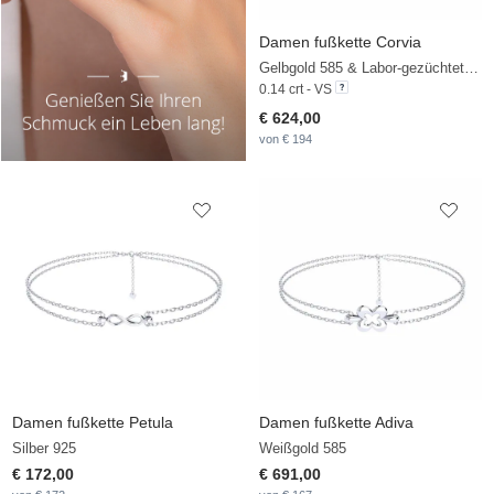
Damen fußkette Corvia
Gelbgold 585 & Labor-gezüchteter Diamant
0.14 crt - VS
€ 624,00
von € 194
Damen fußkette Petula
Damen fußkette Adiva
Silber 925
Weißgold 585
€ 172,00
€ 691,00