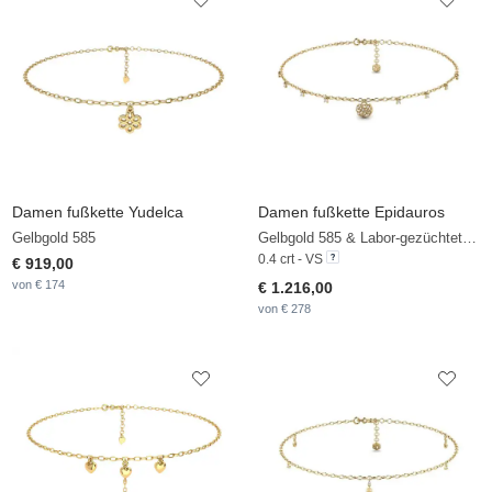
Damen fußkette Yudelca
Damen fußkette Epidauros
Gelbgold 585
Gelbgold 585 & Labor-gezüchteter Diamant
0.4 crt - VS
€ 919,00
von € 174
€ 1.216,00
von € 278