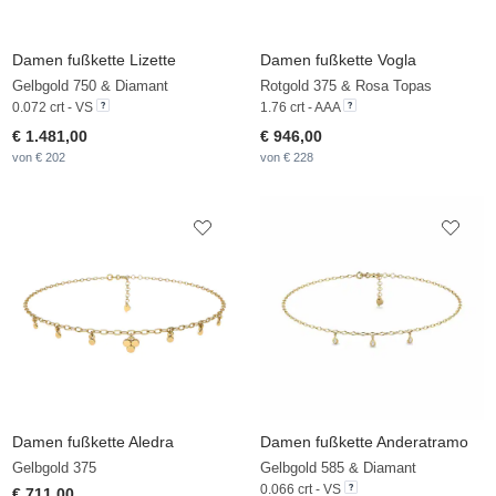
Damen fußkette Lizette
Damen fußkette Vogla
Gelbgold 750 & Diamant
Rotgold 375 & Rosa Topas
0.072 crt - VS
1.76 crt - AAA
€ 1.481,00
€ 946,00
von € 202
von € 228
Damen fußkette Aledra
Damen fußkette Anderatramo
Gelbgold 375
Gelbgold 585 & Diamant
0.066 crt - VS
€ 711,00