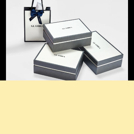
Durchdachte Präsentation
Unsere charakteristischen Boxen verleihen jedem Kauf
eine stilvolle Note und machen das Auspacken zu
einem ganz besonderen Erlebnis.