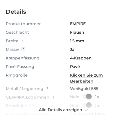
Details
Produktnummer
EMPIRE
Geschlecht
Frauen
Breite
1,5 mm
Massiv
Ja
Krappenfassung
4-Krappen
Pavé-Fassung
Pavé
Ringgröße
Klicken Sie zum
Bearbeiten
Metall / Legierung
Weißgold 585
GLAMIRA Logo Innen
Rhodiniert
Alle Details anzeigen
Produktabmessungen
Zur Ansicht bitte
klicken
Bombiert
Ja