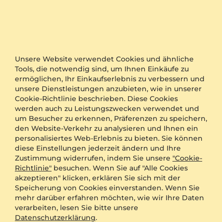
Nur Bewertungen aus Österreich
Mit Bildern
Verifizierte Käufer
Sortieren nach:
Relevanz
Unsere Website verwendet Cookies und ähnliche
Tools, die notwendig sind, um Ihnen Einkäufe zu
Michael Springer
ermöglichen, Ihr Einkaufserlebnis zu verbessern und
unsere Dienstleistungen anzubieten, wie in unserer
Cookie-Richtlinie beschrieben. Diese Cookies
Schlechter Edelstein
werden auch zu Leistungszwecken verwendet und
Die Lieferung war sehr schnell der Ring passte
um Besucher zu erkennen, Präferenzen zu speichern,
genau, Anfangs war er auch sehr schön! Nach
den Website-Verkehr zu analysieren und Ihnen ein
zwei Monaten verlor er an Glanz und der
personalisiertes Web-Erlebnis zu bieten. Sie können
Edelstein bekam einen Gelbstich ohne glanz,
diese Einstellungen jederzeit ändern und Ihre
jeder gewöhnliche zirkonia glänzt mehr! Meine
Zustimmung widerrufen, indem Sie unsere
"Cookie-
Verlobte ist sehr entäuscht und traurig! Das
Richtlinie"
besuchen. Wenn Sie auf "Alle Cookies
schlimmste ist dass man niemanden per
akzeptieren" klicken, erklären Sie sich mit der
Telefon erreicht entweder stimmt die Nummer
Speicherung von Cookies einverstanden. Wenn Sie
nicht oder sie nehmen keine Anrufe entgegen!
mehr darüber erfahren möchten, wie wir Ihre Daten
Ich hoffe mir wird noch geholfen das meine
verarbeiten, lesen Sie bitte unsere
zukünftige frau wieder glücklich ist mit ihren
Datenschutzerklärung
.
Ring