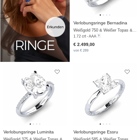
Verlobungsringe Bernadina
Weißgold 750 & Weißer Topas & Diamant
1.72 crt - AAA
€ 2.499,00
von € 289
Verlobungsringe Luminita
Verlobungsringe Essru
Weißgold 375 & Weißer Topas & Diamant
Weißgold 585 & Weißer Topas