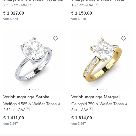
2.536 crt - AAA
1.25 crt - AAA
€ 1.327,00
€ 1.153,00
von € 324
von € 218
Verlobungsringe Sarolta
Verlobungsringe Marguel
Weißgold 585 & Weißer Topas & Diamant
Gelbgold 750 & Weißer Topas & Zirkonia
2.52 crt - AAA
3 crt - AAA
€ 1.411,00
€ 1.814,00
von € 267
von € 267