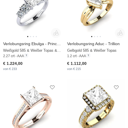
Verlobungsring Ebulga - Princess
Verlobungsring Aduc - Trillion
Weißgold 585 & Weißer Topas & Zirkonia
Gelbgold 585 & Weißer Topas
2.27 crt - AAA
1.2 crt - AAA
€ 1.224,00
€ 1.112,00
von € 233
von € 215