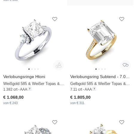
Verlobungsringe Htoni
Verlobungsring Subtend - 7.0 crt
Weißgold 585 & Weißer Topas & Zirkonia
Gelbgold 585 & Weißer Topas & Zirkonia
1.382 crt - AAA
7.11 crt - AAA
€ 1.068,00
€ 1.805,00
von € 243
von € 311