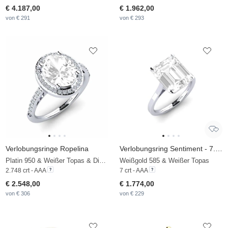
€ 4.187,00
€ 1.962,00
von € 291
von € 293
Verlobungsringe Ropelina
Verlobungsring Sentiment - 7.0 crt
Platin 950 & Weißer Topas & Diamant
Weißgold 585 & Weißer Topas
2.748 crt - AAA
7 crt - AAA
€ 2.548,00
€ 1.774,00
von € 306
von € 229