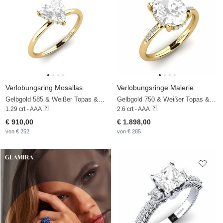
Verlobungsring Mosallas
Verlobungsringe Malerie
Gelbgold 585 & Weißer Topas & Zirkonia
Gelbgold 750 & Weißer Topas & Diamant
1.29 crt - AAA
2.6 crt - AAA
€ 910,00
€ 1.898,00
von € 252
von € 285