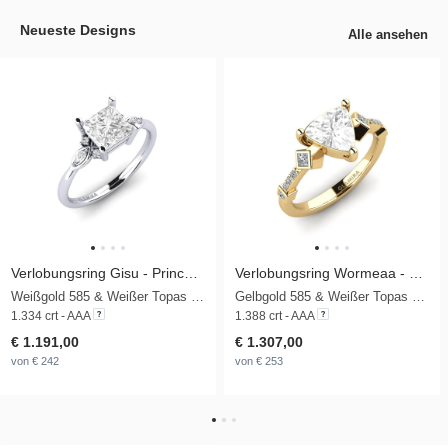
Neueste Designs
Alle ansehen
Verlobungsring Gisu - Princess 1.25 crt
Verlobungsring Wormeaa - Trillion
Weißgold 585 & Weißer Topas & Diamant
Gelbgold 585 & Weißer Topas & Zirkonia
1.334 crt - AAA
1.388 crt - AAA
€ 1.191,00
€ 1.307,00
von € 242
von € 253