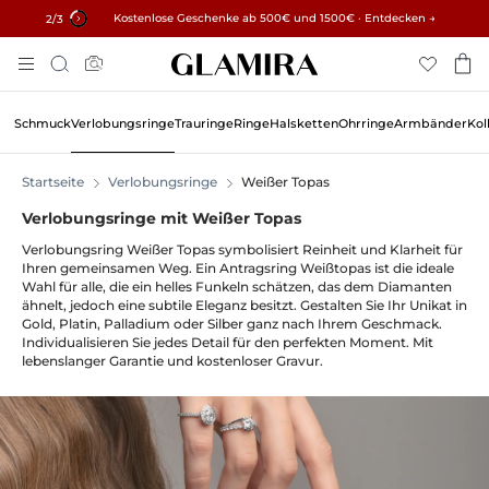
✓ 60 Tage Rückgaberecht ✓ Kostenlose Größenanpassung
Kostenlose Geschenke ab 500€ und 1500€ · Entdecken →
15% auf alle Bestellungen →
3
/3
Zum
Suche
Inhalt
Springen
Schmuck
Verlobungsringe
Trauringe
Ringe
Halsketten
Ohrringe
Armbänder
Kol
Startseite
Verlobungsringe
Weißer Topas
Verlobungsringe mit Weißer Topas
Verlobungsring Weißer Topas symbolisiert Reinheit und Klarheit für
Ihren gemeinsamen Weg. Ein Antragsring Weißtopas ist die ideale
Wahl für alle, die ein helles Funkeln schätzen, das dem Diamanten
ähnelt, jedoch eine subtile Eleganz besitzt. Gestalten Sie Ihr Unikat in
Gold, Platin, Palladium oder Silber ganz nach Ihrem Geschmack.
Individualisieren Sie jedes Detail für den perfekten Moment. Mit
lebenslanger Garantie und kostenloser Gravur.