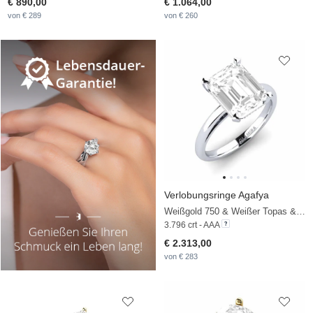
€ 890,00
€ 1.064,00
von € 289
von € 260
Verlobungsringe Agafya
Weißgold 750 & Weißer Topas & Diamant
3.796 crt - AAA
€ 2.313,00
von € 283