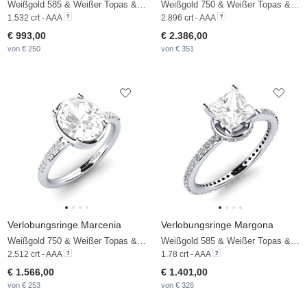
Weißgold 585 & Weißer Topas & Zirkonia
Weißgold 750 & Weißer Topas & Diamant
1.532 crt - AAA
2.896 crt - AAA
€ 993,00
€ 2.386,00
von € 250
von € 351
Verlobungsringe Marcenia
Verlobungsringe Margona
Weißgold 750 & Weißer Topas & Zirkonia
Weißgold 585 & Weißer Topas & Zirkonia
2.512 crt - AAA
1.78 crt - AAA
€ 1.566,00
€ 1.401,00
von € 253
von € 326