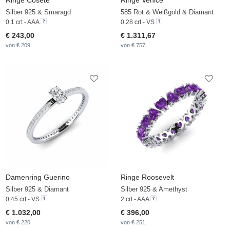
Ringe Cosete
Ringe Venice
Silber 925 & Smaragd
585 Rot & Weißgold & Diamant
0.1 crt - AAA
0.28 crt - VS
€ 243,00
€ 1.311,67
von € 209
von € 757
Damenring Guerino
Ringe Roosevelt
Silber 925 & Diamant
Silber 925 & Amethyst
0.45 crt - VS
2 crt - AAA
€ 1.032,00
€ 396,00
von € 220
von € 251