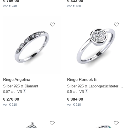
€ 786,00
€ 333,00
von € 248
von € 180
Ringe Angelina
Ringe Rondek B
Silber 925 & Diamant
Silber 925 & Labor-gezüchteter Diamant
0.07 crt - VS
0.5 crt - VS
€ 270,00
€ 384,00
von € 210
von € 210