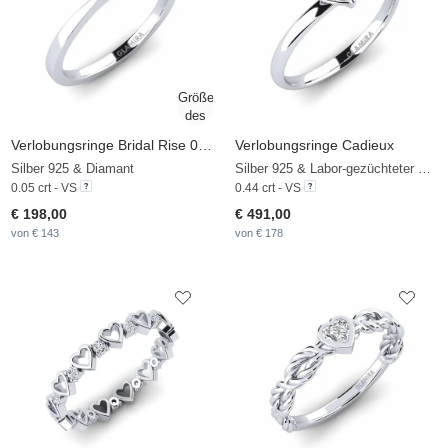
Verlobungsringe Bridal Rise 0.05crt
Verlobungsringe Cadieux
Silber 925 & Diamant
Silber 925 & Labor-gezüchteter Diamant
0.05 crt - VS
0.44 crt - VS
€ 198,00
€ 491,00
von € 143
von € 178