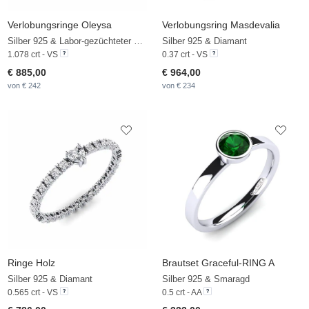
Verlobungsringe Oleysa
Verlobungsring Masdevalia
Silber 925 & Labor-gezüchteter Diamant
Silber 925 & Diamant
1.078 crt - VS
0.37 crt - VS
€ 885,00
€ 964,00
von € 242
von € 234
Ringe Holz
Brautset Graceful-RING A
Silber 925 & Diamant
Silber 925 & Smaragd
0.565 crt - VS
0.5 crt - AA