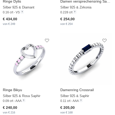
Ringe Dylis
Damen versprechensring Samingi
Silber 925 & Diamant
Silber 925 & Zirkonia
0.16 crt - VS
0.228 crt
€ 434,00
€ 254,00
von € 249
von € 254
Ringe Bikyu
Damenring Crossrail
Silber 925 & Rosa Saphir
Silber 925 & Saphir
0.09 crt - AAA
0.11 crt - AAA
€ 240,00
€ 205,00
von € 216
von € 168