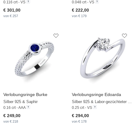
0.116 crt - VS
0.048 crt - VS
€ 301,00
€ 222,00
von € 257
von € 179
Verlobungsringe Burke
Verlobungsringe Edoarda
Silber 925 & Saphir
Silber 925 & Labor-gezüchteter Diamant
0.16 crt - AAA
0.25 crt - VS
€ 249,00
€ 294,00
von € 218
von € 178