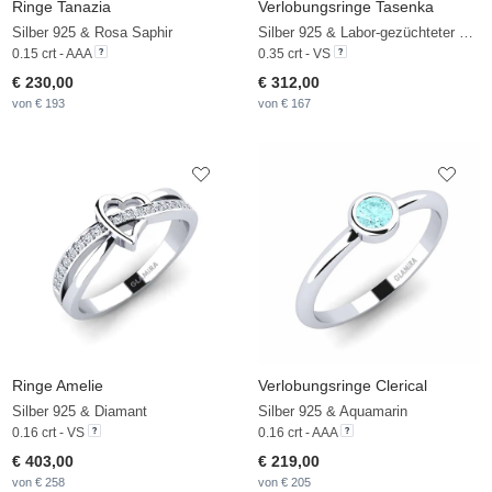
Ringe Tanazia
Verlobungsringe Tasenka
Silber 925 & Rosa Saphir
Silber 925 & Labor-gezüchteter Diamant
0.15 crt - AAA
0.35 crt - VS
€ 230,00
€ 312,00
von € 193
von € 167
Ringe Amelie
Verlobungsringe Clerical
Silber 925 & Diamant
Silber 925 & Aquamarin
0.16 crt - VS
0.16 crt - AAA
€ 403,00
€ 219,00
von € 258
von € 205