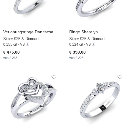
Verlobungsringe Danitacsa
Ringe Sharalyn
Silber 925 & Diamant
Silber 925 & Diamant
0.155 crt - VS
0.124 crt - VS
€ 475,00
€ 358,00
von € 233
von € 223