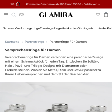
✓ 60 Tage Rückgaberecht ✓ Kostenlose Größenanpassung
Kostenlose Geschenke ab 500€ und 1500€ · Entdecken →
15% auf alle Bestellungen →
2
/3
Zum
Suche
Inhalt
Springen
Schmuck
Verlobungsringe
Trauringe
Ringe
Halsketten
Ohrringe
Armbänder
Kol
Startseite
Partnerringe
Partnerringe Für Damen
Versprechensringe für Damen
Versprechensringe für Damen verbinden eine persönliche Zusage
mit einem Schmuckstück für jeden Tag. Entdecken Sie Solitär-,
Halo-, Pavé- und Trilogie-Designs mit Diamanten oder
Farbedelsteinen. Wählen Sie Metall, Stein und Gravur passend zu
Ihrem Liebesversprechen und dem Stil der Beschenkten.