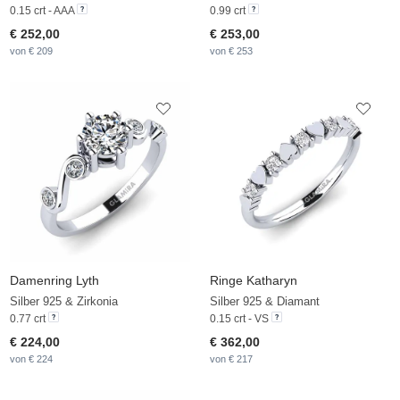
0.15 crt - AAA
0.99 crt
€ 252,00
€ 253,00
von € 209
von € 253
Damenring Lyth
Ringe Katharyn
Silber 925 & Zirkonia
Silber 925 & Diamant
0.77 crt
0.15 crt - VS
€ 224,00
€ 362,00
von € 224
von € 217