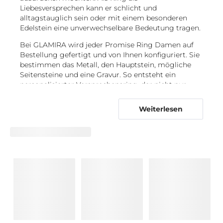
Liebesversprechen kann er schlicht und
alltagstauglich sein oder mit einem besonderen
Edelstein eine unverwechselbare Bedeutung tragen.
Bei GLAMIRA wird jeder Promise Ring Damen auf
Bestellung gefertigt und von Ihnen konfiguriert. Sie
bestimmen das Metall, den Hauptstein, mögliche
Seitensteine und eine Gravur. So entsteht ein
personalisierter Versprechensring, der nicht nur
optisch zu der Person passt, die ihn trägt, sondern
auch Ihre gemeinsame Geschichte aufnimmt. Ob
Weiterlesen
zurückhaltender Silberton, warmes Gold oder ein
funkelnder Diamant: Entscheidend ist, dass der
Liebesversprechen Ring sich selbstverständlich
anfühlt.
Von Solitär bis Vintage: Fassungen und
Metalle für Ihren Promise Ring
Die Fassung bestimmt, wie ein Versprechensring
wirkt, wie der Stein zur Geltung kommt und ob das
Design eher reduziert oder detailreich erscheint. Ein
Solitär konzentriert den Blick auf einen einzelnen