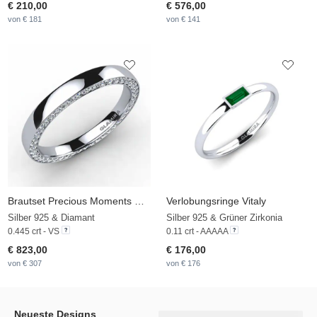
€ 210,00
€ 576,00
von € 181
von € 141
Brautset Precious Moments Ring B
Verlobungsringe Vitaly
Silber 925 & Diamant
Silber 925 & Grüner Zirkonia
0.445 crt - VS
0.11 crt - AAAAA
€ 823,00
€ 176,00
von € 307
von € 176
Neueste Designs