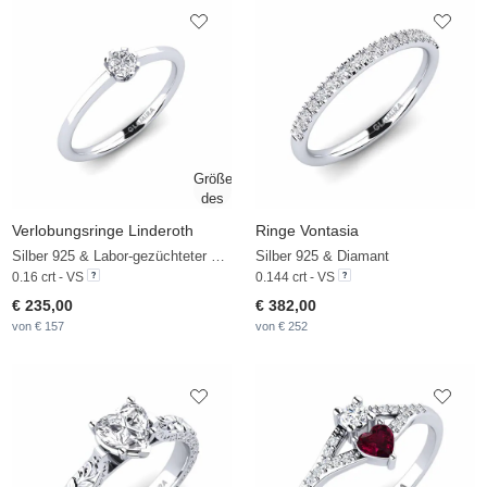
Verlobungsringe Linderoth
Ringe Vontasia
Silber 925 & Labor-gezüchteter Diamant
Silber 925 & Diamant
0.16 crt - VS
0.144 crt - VS
€ 235,00
€ 382,00
von € 157
von € 252