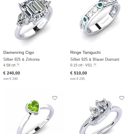
Damenring Cigo
Ringe Taniguchi
Silber 925 & Zirkonia
Silber 925 & Blauer Diamant
4.58 crt
0.15 crt - VS1
€ 240,00
€ 510,00
von € 240
von € 235