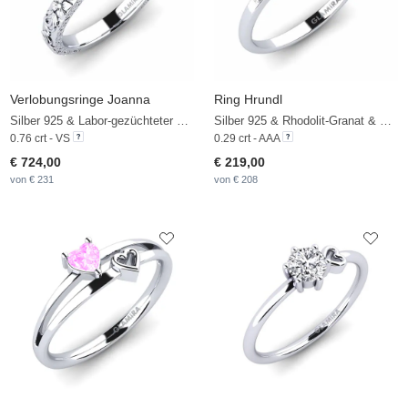
Verlobungsringe Joanna
Ring Hrundl
Silber 925 & Labor-gezüchteter Diamant
Silber 925 & Rhodolit-Granat & Zirkonia
0.76 crt - VS
0.29 crt - AAA
€ 724,00
€ 219,00
von € 231
von € 208