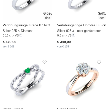
Verlobungsringe Grace 0.16crt
Verlobungsringe Dorotea 0.5 crt
Silber 925 & Diamant
Silber 925 & Labor-gezüchteter Diamant
0.16 crt - VS
0.5 crt - VS
€ 470,00
€ 349,00
von € 209
von € 175