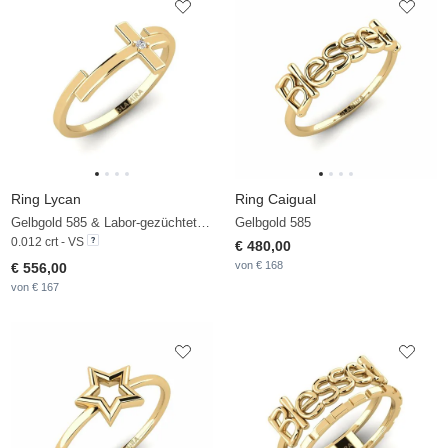
Ring Lycan
Ring Caigual
Gelbgold 585 & Labor-gezüchteter Diamant
Gelbgold 585
0.012 crt - VS
€ 480,00
von € 168
€ 556,00
von € 167