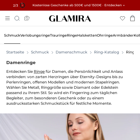
✓ 60 Tage Rückgaberecht ✓ Kostenlose Größenanpassung
Kostenlose Geschenke ab 500€ und 1500€ · Entdecken →
15% auf alle Bestellungen →
3
/3
Zum
Suche
Inhalt
Springen
Schmuck
Verlobungsringe
Trauringe
Ringe
Halsketten
Ohrringe
Armbänder
Kol
Startseite
Schmuck
Damenschmuck
Ring-Katalog
Ringe
Damenringe
Entdecken Sie
Ringe
für Damen, die Persönlichkeit und Anlass
verbinden: von zarten Herzringen über Eternity-Designs bis zu
Perlenringen, offenen Modellen und modernen Stapelringen.
Wählen Sie Metall, Ringgröße sowie Diamant oder Edelstein
passend zu Ihrem Stil. So wird ein Fingerring zum täglichen
Begleiter, zum besonderen Geschenk oder zu einem
ausdrucksstarken Schmuckstück für festliche Momente.