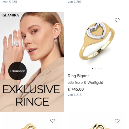
von € 236
von € 291
Ring Bigant
585 Gelb & Weißgold
€ 745,00
von € 216