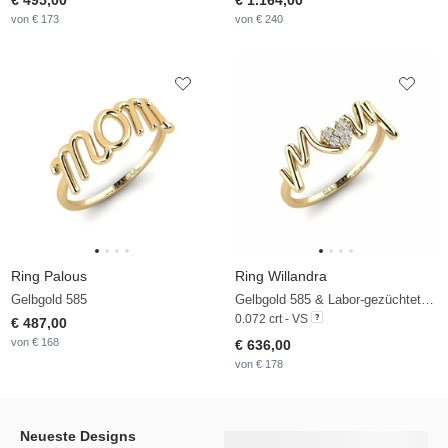
€ 495,00
€ 1.164,00
von € 173
von € 240
Ring Palous
Ring Willandra
Gelbgold 585
Gelbgold 585 & Labor-gezüchteter Diamant
0.072 crt - VS
€ 487,00
von € 168
€ 636,00
von € 178
Neueste Designs