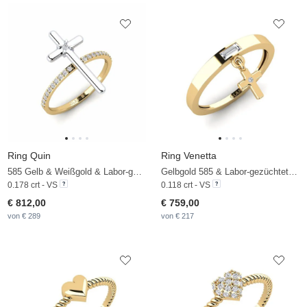
Ring Quin
Ring Venetta
585 Gelb & Weißgold & Labor-gezüchteter Diamant
Gelbgold 585 & Labor-gezüchteter Diamant
0.178 crt - VS
0.118 crt - VS
€ 812,00
€ 759,00
von € 289
von € 217