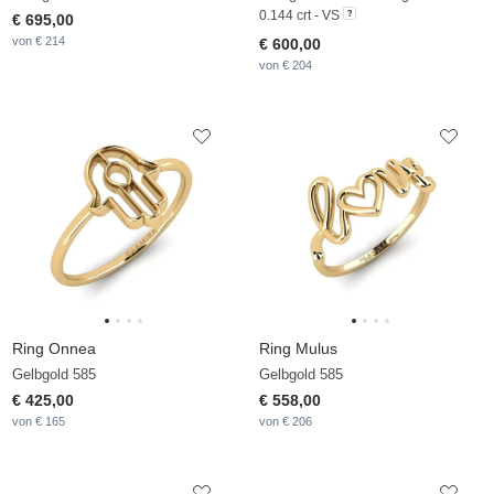
0.144 crt - VS
€ 695,00
von € 214
€ 600,00
von € 204
Ring Onnea
Ring Mulus
Gelbgold 585
Gelbgold 585
€ 425,00
€ 558,00
von € 165
von € 206