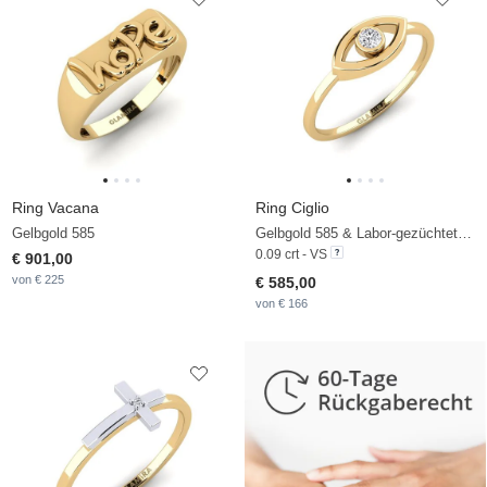
Ring Vacana
Ring Ciglio
Gelbgold 585
Gelbgold 585 & Labor-gezüchteter Diamant
0.09 crt - VS
€ 901,00
von € 225
€ 585,00
von € 166