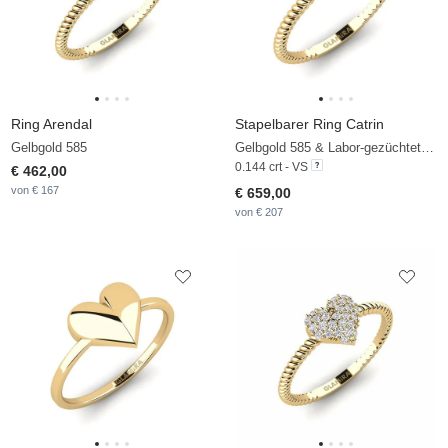
Ring Arendal
Stapelbarer Ring Catrin
Gelbgold 585
Gelbgold 585 & Labor-gezüchteter Diamant
0.144 crt - VS
€ 462,00
von € 167
€ 659,00
von € 207