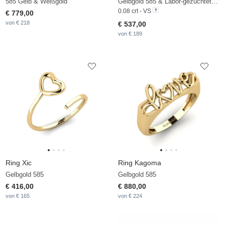
585 Gelb & Weißgold
Gelbgold 585 & Labor-gezüchteter Diamant
0.08 crt - VS
€ 779,00
von € 218
€ 537,00
von € 189
Ring Xic
Ring Kagoma
Gelbgold 585
Gelbgold 585
€ 416,00
€ 880,00
von € 165
von € 224