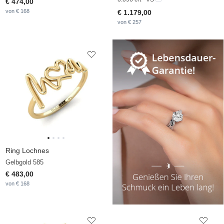
€ 474,00
von € 168
€ 1.179,00
von € 257
Ring Lochnes
Gelbgold 585
€ 483,00
von € 168