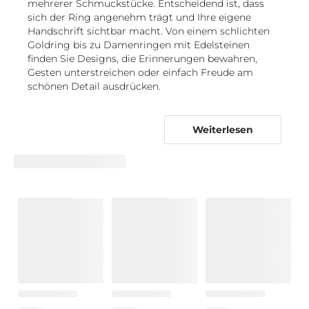
mehrerer Schmuckstücke. Entscheidend ist, dass
sich der Ring angenehm trägt und Ihre eigene
Handschrift sichtbar macht. Von einem schlichten
Goldring bis zu Damenringen mit Edelsteinen
finden Sie Designs, die Erinnerungen bewahren,
Gesten unterstreichen oder einfach Freude am
schönen Detail ausdrücken.
Von Symbolringen bis zu modernen
Kombinationen: Designs für Ihren Stil
Weiterlesen
Die Vielfalt an Ringen für Damen reicht von klaren
Linien bis zu erzählerischen Motiven und macht es
leicht, ein Design mit persönlicher Bedeutung zu
wählen. Romantische Formen zeigen sich etwa bei
einem
Herzring
, während ein
Flower-Ring
florale
Leichtigkeit aufgreift. Wer grafische Symbole
bevorzugt, findet im
Sternring
einen dezenten
Blickfang.
Für eine klassische, präsente Silhouette eignen sich
Ringe mit
großem Stein
. Ein umlaufend oder
teilweise gesetzter Steinbesatz verleiht
Eternity-
Ringen
ein gleichmäßiges Funkeln. Die Bedeutung