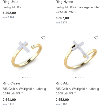
Ring Unus
Ring Nynne
Gelbgold 585
Gelbgold 585 & Labor-gezüchteter Diamant
0.052 crt - VS
€ 402,00
von € 164
€ 567,00
von € 176
Ring Cleirys
Ring Ailor
585 Gelb & Weißgold & Labor-gezüchteter Diamant
585 Gelb & Weißgold & Labor-gezüchteter Diamant
0.016 crt - VS
0.008 crt - VS
€ 541,00
€ 552,00
von € 176
von € 167