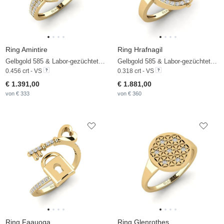
Ring Amintire
Ring Hrafnagil
Gelbgold 585 & Labor-gezüchteter Diamant
Gelbgold 585 & Labor-gezüchteter Diamant
0.456 crt - VS
0.318 crt - VS
€ 1.391,00
€ 1.881,00
von € 333
von € 360
Ring Faauoga
Ring Glenrothes