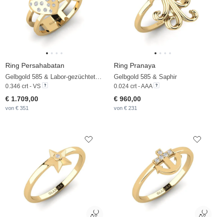
Ring Persahabatan
Ring Pranaya
Gelbgold 585 & Labor-gezüchteter Diamant
Gelbgold 585 & Saphir
0.346 crt - VS
0.024 crt - AAA
€ 1.709,00
€ 960,00
von € 351
von € 231