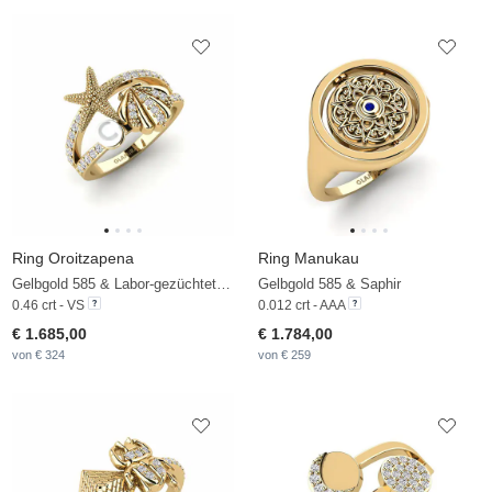
Ring Oroitzapena
Ring Manukau
Gelbgold 585 & Labor-gezüchteter Diamant & Weiße Perle
Gelbgold 585 & Saphir
0.46 crt - VS
0.012 crt - AAA
€ 1.685,00
€ 1.784,00
von € 324
von € 259