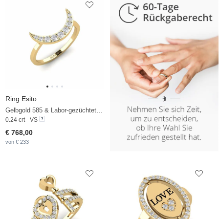
Ring Esito
Gelbgold 585 & Labor-gezüchteter Diamant
0.24 crt - VS
€ 768,00
von € 233