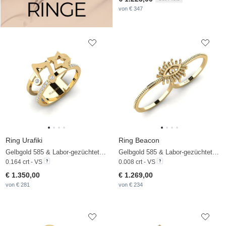
von € 347
Ring Urafiki
Ring Beacon
Gelbgold 585 & Labor-gezüchteter Diamant
Gelbgold 585 & Labor-gezüchteter Diamant
0.164 crt - VS
0.008 crt - VS
€ 1.350,00
€ 1.269,00
von € 281
von € 234