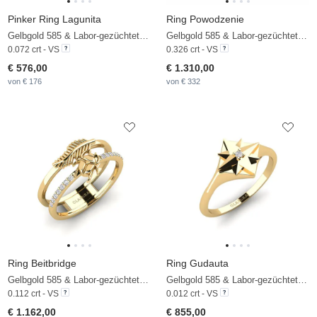
Pinker Ring Lagunita
Ring Powodzenie
Gelbgold 585 & Labor-gezüchteter Diamant
Gelbgold 585 & Labor-gezüchteter Diamant
0.072 crt - VS
0.326 crt - VS
€ 576,00
€ 1.310,00
von € 176
von € 332
Ring Beitbridge
Ring Gudauta
Gelbgold 585 & Labor-gezüchteter Diamant
Gelbgold 585 & Labor-gezüchteter Diamant
0.112 crt - VS
0.012 crt - VS
€ 1.162,00
€ 855,00