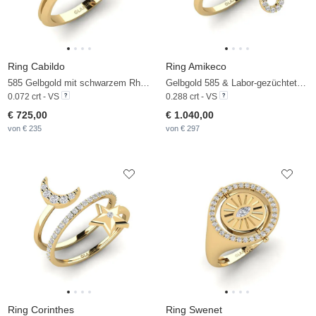
Ring Cabildo
Ring Amikeco
585 Gelbgold mit schwarzem Rhodium & Labor-gezüchteter Diamant
Gelbgold 585 & Labor-gezüchteter Diamant
0.072 crt - VS
0.288 crt - VS
€ 725,00
€ 1.040,00
von € 235
von € 297
Ring Corinthes
Ring Swenet