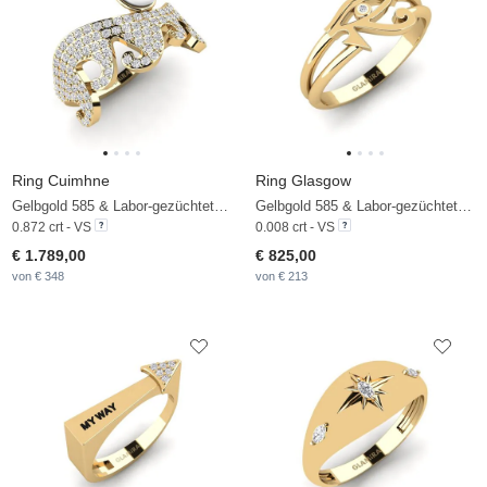
Ring Cuimhne
Ring Glasgow
Gelbgold 585 & Labor-gezüchteter Diamant & Weiße Perle
Gelbgold 585 & Labor-gezüchteter Diamant
0.872 crt - VS
0.008 crt - VS
€ 1.789,00
€ 825,00
von € 348
von € 213