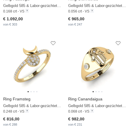
Gelbgold 585 & Labor-gezüchteter Diamant
Gelbgold 585 & Labor-gezüchteter Diamant
0.168 crt - VS
0.056 crt - VS
€ 1.092,00
€ 965,00
von € 303
von € 247
Ring Framsteg
Ring Canandaigua
Gelbgold 585 & Labor-gezüchteter Diamant
Gelbgold 585 & Labor-gezüchteter Diamant
0.248 crt - VS
0.068 crt - VS
€ 816,00
€ 982,00
von € 288
von € 231