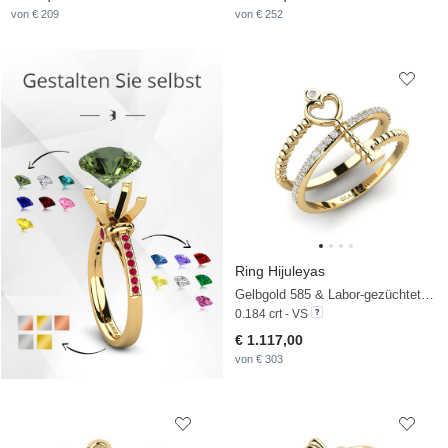
von € 209
von € 252
Ring Hijuleyas
Gelbgold 585 & Labor-gezüchteter Diamant
0.184 crt - VS
€ 1.117,00
von € 303