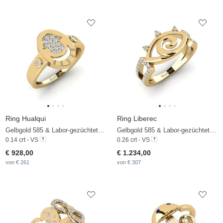
Ring Hualqui
Ring Liberec
Gelbgold 585 & Labor-gezüchteter Diamant
Gelbgold 585 & Labor-gezüchteter Diamant
0.14 crt - VS
0.26 crt - VS
€ 928,00
€ 1.234,00
von € 261
von € 307