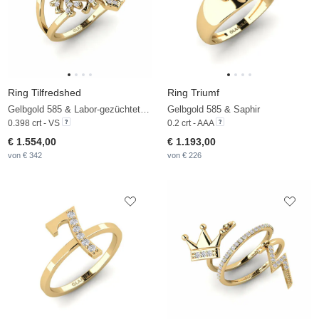
Ring Tilfredshed
Ring Triumf
Gelbgold 585 & Labor-gezüchteter Diamant
Gelbgold 585 & Saphir
0.398 crt - VS
0.2 crt - AAA
€ 1.554,00
€ 1.193,00
von € 342
von € 226