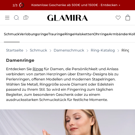
✓ 60 Tage Rückgaberecht ✓ Kostenlose Größenanpassung
Kostenlose Geschenke ab 500€ und 1500€ · Entdecken →
15% auf alle Bestellungen →
2
/3
Zum
Suche
Inhalt
Springen
Schmuck
Verlobungsringe
Trauringe
Ringe
Halsketten
Ohrringe
Armbänder
Kol
Startseite
Schmuck
Damenschmuck
Ring-Katalog
Ringe
Damenringe
Entdecken Sie
Ringe
für Damen, die Persönlichkeit und Anlass
verbinden: von zarten Herzringen über Eternity-Designs bis zu
Perlenringen, offenen Modellen und modernen Stapelringen.
Wählen Sie Metall, Ringgröße sowie Diamant oder Edelstein
passend zu Ihrem Stil. So wird ein Fingerring zum täglichen
Begleiter, zum besonderen Geschenk oder zu einem
ausdrucksstarken Schmuckstück für festliche Momente.