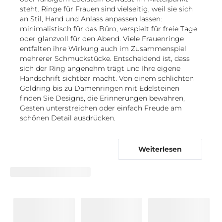
steht. Ringe für Frauen sind vielseitig, weil sie sich
an Stil, Hand und Anlass anpassen lassen:
minimalistisch für das Büro, verspielt für freie Tage
oder glanzvoll für den Abend. Viele Frauenringe
entfalten ihre Wirkung auch im Zusammenspiel
mehrerer Schmuckstücke. Entscheidend ist, dass
sich der Ring angenehm trägt und Ihre eigene
Handschrift sichtbar macht. Von einem schlichten
Goldring bis zu Damenringen mit Edelsteinen
finden Sie Designs, die Erinnerungen bewahren,
Gesten unterstreichen oder einfach Freude am
schönen Detail ausdrücken.
Von Symbolringen bis zu modernen
Kombinationen: Designs für Ihren Stil
Weiterlesen
Die Vielfalt an Ringen für Damen reicht von klaren
Linien bis zu erzählerischen Motiven und macht es
leicht, ein Design mit persönlicher Bedeutung zu
wählen. Romantische Formen zeigen sich etwa bei
einem
Herzring
, während ein
Flower-Ring
florale
Leichtigkeit aufgreift. Wer grafische Symbole
bevorzugt, findet im
Sternring
einen dezenten