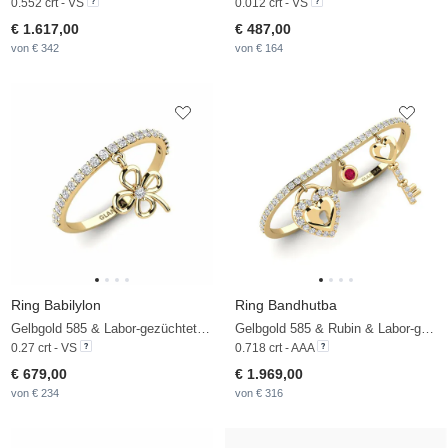
0.552 crt - VS
0.012 crt - VS
€ 1.617,00
€ 487,00
von € 342
von € 164
Ring Babilylon
Ring Bandhutba
Gelbgold 585 & Labor-gezüchteter Diamant
Gelbgold 585 & Rubin & Labor-gezüchteter Diamant
0.27 crt - VS
0.718 crt - AAA
€ 679,00
€ 1.969,00
von € 234
von € 316