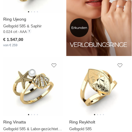
Ring Ujeong
Gelbgold 585 & Saphir
0.024 crt - AAA
€ 1.547,00
von € 259
Ring Vinatta
Ring Reykholt
Gelbgold 585 & Labor-gezüchteter Diamant & Weiße Perle
Gelbgold 585