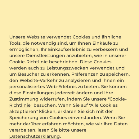
Ring Vancouver
Ring Zalishi
Gelbgold 585 & Labor-gezüchteter Diamant
Gelbgold 585 & Labor-gezüchteter Diamant
0.065 crt - VS
0.224 crt - VS
€ 773,00
€ 1.257,00
Unsere Website verwendet Cookies und ähnliche
von € 221
von € 275
Tools, die notwendig sind, um Ihnen Einkäufe zu
ermöglichen, Ihr Einkaufserlebnis zu verbessern und
unsere Dienstleistungen anzubieten, wie in unserer
Cookie-Richtlinie beschrieben. Diese Cookies
werden auch zu Leistungszwecken verwendet und
um Besucher zu erkennen, Präferenzen zu speichern,
den Website-Verkehr zu analysieren und Ihnen ein
personalisiertes Web-Erlebnis zu bieten. Sie können
diese Einstellungen jederzeit ändern und Ihre
Zustimmung widerrufen, indem Sie unsere
"Cookie-
Richtlinie"
besuchen. Wenn Sie auf "Alle Cookies
akzeptieren" klicken, erklären Sie sich mit der
Speicherung von Cookies einverstanden. Wenn Sie
Ring Allando
mehr darüber erfahren möchten, wie wir Ihre Daten
Gelbgold 585 & Labor-gezüchteter Diamant
verarbeiten, lesen Sie bitte unsere
0.032 crt - VS
Datenschutzerklärung
.