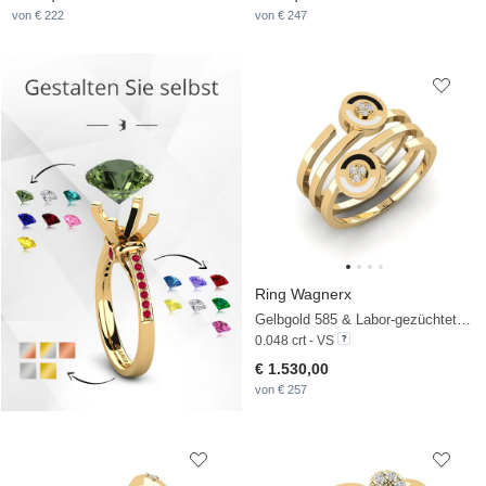
von € 222
von € 247
Ring Wagnerx
Gelbgold 585 & Labor-gezüchteter Diamant
0.048 crt - VS
€ 1.530,00
von € 257