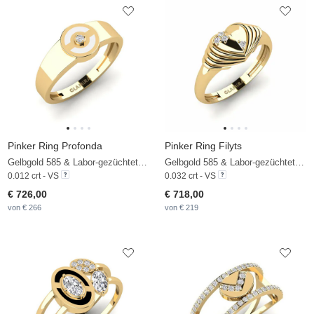
Pinker Ring Profonda
Pinker Ring Filyts
Gelbgold 585 & Labor-gezüchteter Diamant
Gelbgold 585 & Labor-gezüchteter Diamant
0.012 crt - VS
0.032 crt - VS
€ 726,00
€ 718,00
von € 266
von € 219