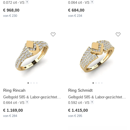
0.072 crt - VS
0.064 crt - VS
€ 968,00
€ 684,00
von € 230
von € 234
Ring Rincah
Ring Schmidt
Gelbgold 585 & Labor-gezüchteter Diamant
Gelbgold 585 & Labor-gezüchteter Diamant
0.664 crt - VS
0.592 crt - VS
€ 1.169,00
€ 1.415,00
von € 284
von € 295