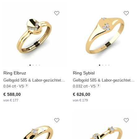
Ring Elbruz
Ring Sybisl
Gelbgold 585 & Labor-gezüchteter Diamant
Gelbgold 585 & Labor-gezüchteter Diamant
0.04 crt - VS
0.032 crt - VS
€ 588,00
€ 626,00
von € 177
von € 179