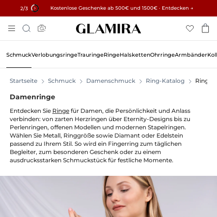
✓ 60 Tage Rückgaberecht ✓ Kostenlose Größenanpassung
Kostenlose Geschenke ab 500€ und 1500€ · Entdecken →
15% auf alle Bestellungen →
2
/3
Zum
Suche
Inhalt
Springen
Schmuck
Verlobungsringe
Trauringe
Ringe
Halsketten
Ohrringe
Armbänder
Kol
Startseite
Schmuck
Damenschmuck
Ring-Katalog
Ringe
Damenringe
Entdecken Sie
Ringe
für Damen, die Persönlichkeit und Anlass
verbinden: von zarten Herzringen über Eternity-Designs bis zu
Perlenringen, offenen Modellen und modernen Stapelringen.
Wählen Sie Metall, Ringgröße sowie Diamant oder Edelstein
passend zu Ihrem Stil. So wird ein Fingerring zum täglichen
Begleiter, zum besonderen Geschenk oder zu einem
ausdrucksstarken Schmuckstück für festliche Momente.