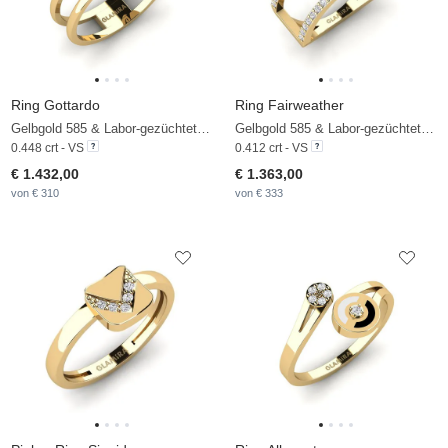
Ring Gottardo
Ring Fairweather
Gelbgold 585 & Labor-gezüchteter Diamant
Gelbgold 585 & Labor-gezüchteter Diamant
0.448 crt - VS
0.412 crt - VS
€ 1.432,00
€ 1.363,00
von € 310
von € 333