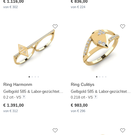
€ 1.116,00
€ 836,00
von € 302
von € 224
Ring Harmonm
Ring Culitiys
Gelbgold 585 & Labor-gezüchteter Diamant
Gelbgold 585 & Labor-gezüchteter Diamant
0.2 crt - VS
0.218 crt - VS
€ 1.391,00
€ 983,00
von € 312
von € 296