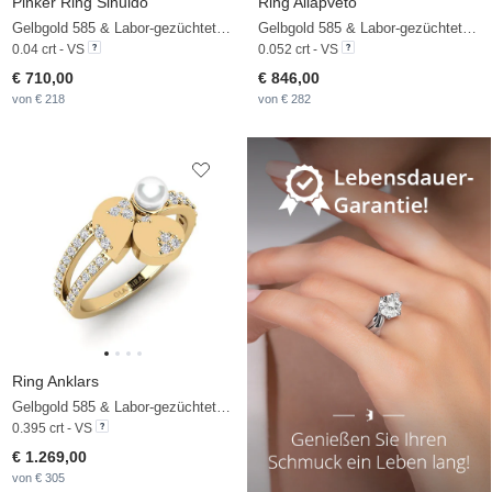
Pinker Ring Sinuido
Ring Allapveto
Gelbgold 585 & Labor-gezüchteter Diamant
Gelbgold 585 & Labor-gezüchteter Diamant
0.04 crt - VS
0.052 crt - VS
€ 710,00
€ 846,00
von € 218
von € 282
Ring Anklars
Gelbgold 585 & Labor-gezüchteter Diamant & Weiße Perle
0.395 crt - VS
€ 1.269,00
von € 305