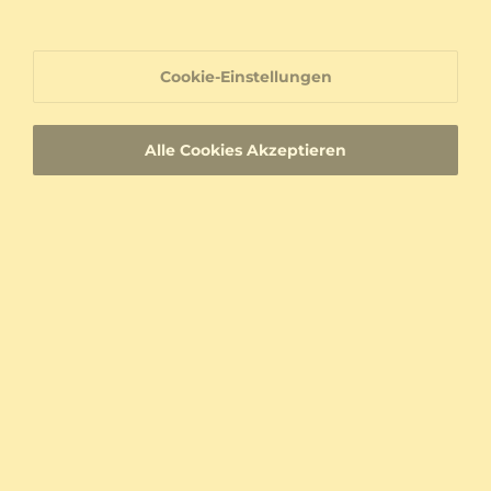
€ 580,00
von € 225
Cookie-Einstellungen
Alle Cookies Akzeptieren
Ring Alphubel
Ring Biak
Gelbgold 585 & Labor-gezüchteter Diamant
Gelbgold 585 & Labor-gezüchteter Diamant
0.04 crt - VS
0.096 crt - VS
€ 588,00
€ 761,00
von € 177
von € 237